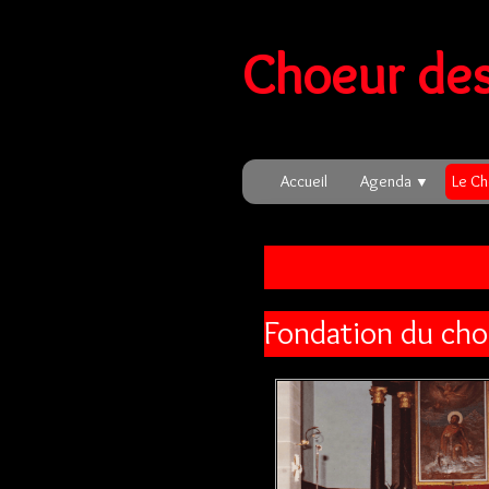
Choeur des
Accueil
Agenda
Le C
▼
Fondation du cho