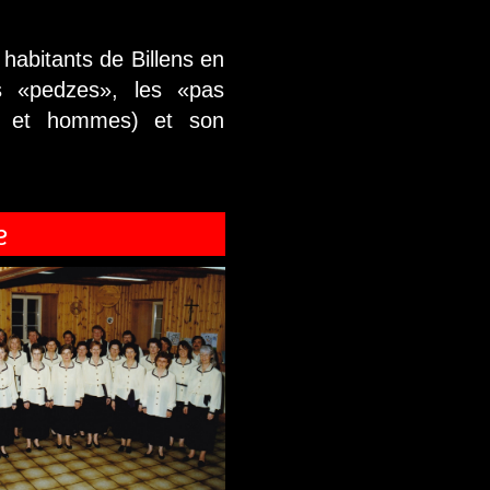
habitants de Billens en
es «pedzes», les «pas
s et hommes) et son
e