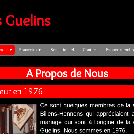
 Guelins
hoeur
Souvenirs
Sensationnel
Contact
Espace memb
▼
▼
A Propos de Nous
e
ur en 1976
Ce sont quelques membres de la s
Billens-Hennens qui appréciaient
mariage qui sont à l'origine de l
Guelins. Nous sommes en 1976.