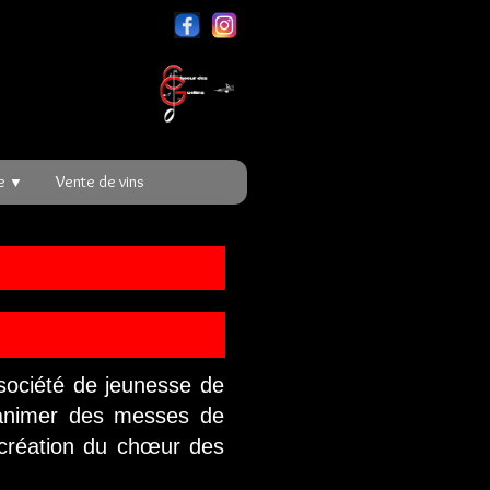
re
Vente de vins
▼
ociété de jeunesse de
 animer des messes de
a création du chœur des