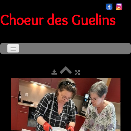
Choeur des Guelins
Accueil
Agenda
▼
Le Choeur
▼
Souvenirs
▼
Sensationnel
Contact