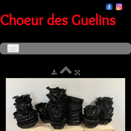
Choeur des Guelins
Accueil
Agenda
▼
Le Choeur
▼
Souvenirs
▼
Sensationnel
Contact