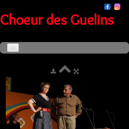
Choeur des Guelins
Accueil
Agenda
▼
Le Choeur
▼
Souvenirs
▼
Sensationnel
Contact