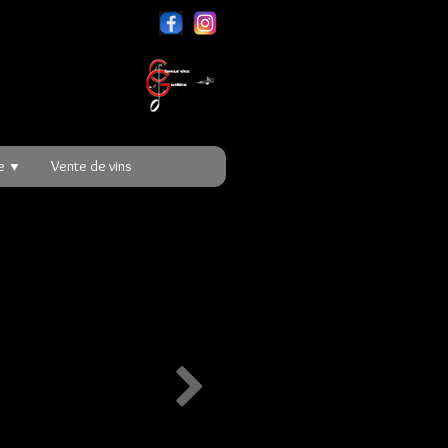
re
Vente de vins
▼