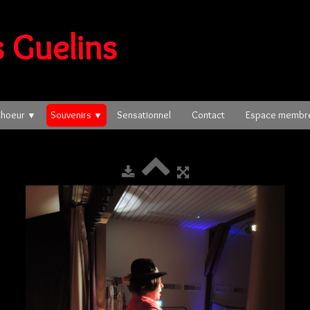
 Guelins
Choeur
Souvenirs
Sensationnel
Contact
Espace memb
▼
▼