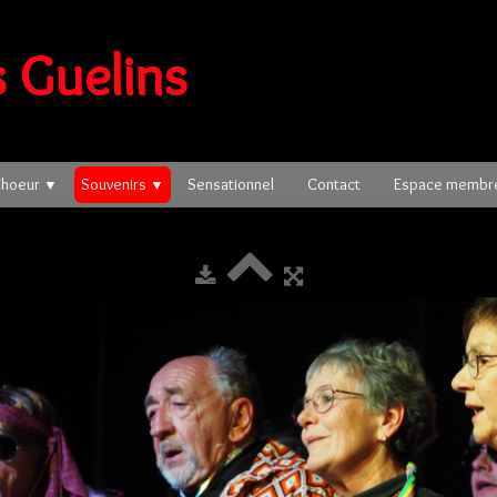
 Guelins
Choeur
Souvenirs
Sensationnel
Contact
Espace memb
▼
▼