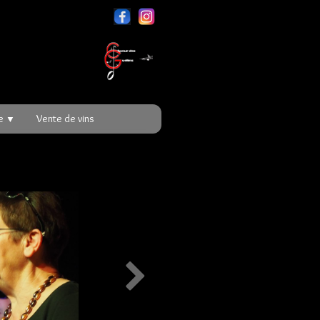
re
Vente de vins
▼