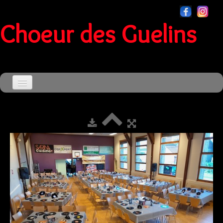
Choeur des Guelins
Accueil
Agenda
▼
Le Choeur
▼
Souvenirs
▼
Sensationnel
Contact